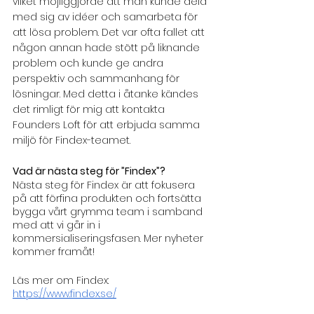
vilket möjliggjorde att man kunde dela 
med sig av idéer och samarbeta för 
att lösa problem. Det var ofta fallet att 
någon annan hade stött på liknande 
problem och kunde ge andra 
perspektiv och sammanhang för 
lösningar. Med detta i åtanke kändes 
det rimligt för mig att kontakta 
Founders Loft för att erbjuda samma 
miljö för Findex-teamet.
Vad är nästa steg för ”Findex”?
Nästa steg för Findex är att fokusera 
på att förfina produkten och fortsätta 
bygga vårt grymma team i samband 
med att vi går in i 
kommersialiseringsfasen. Mer nyheter 
kommer framåt!
Läs mer om Findex: 
https://www.findex.se/