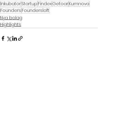
Inkubator
Startup
Findex
Getoar
Kumnova
Founders
Foundersloft
Nya bolag
Highlights
Visa alla
Senaste inlägg