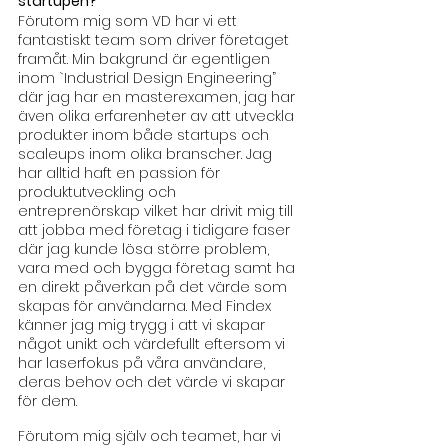
startupen?
Förutom mig som VD har vi ett 
fantastiskt team som driver företaget 
framåt. Min bakgrund är egentligen 
inom `Industrial Design Engineering” 
där jag har en masterexamen, jag har 
även olika erfarenheter av att utveckla 
produkter inom både startups och 
scaleups inom olika branscher. Jag 
har alltid haft en passion för 
produktutveckling och 
entreprenörskap vilket har drivit mig till 
att jobba med företag i tidigare faser 
där jag kunde lösa större problem, 
vara med och bygga företag samt ha 
en direkt påverkan på det värde som 
skapas för användarna. Med Findex 
känner jag mig trygg i att vi skapar 
något unikt och värdefullt eftersom vi 
har laserfokus på våra användare, 
deras behov och det värde vi skapar 
för dem.
Förutom mig själv och teamet, har vi 