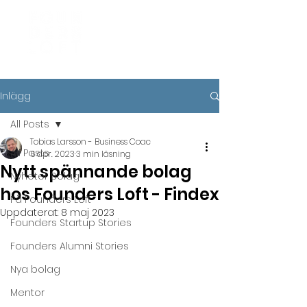
Inlägg
All Posts
Tobias Larsson - Business Coac
All Posts
6 apr. 2023
3 min läsning
Nytt spännande bolag
Nyheter Bolag
hos Founders Loft - Findex
På Founders Loft
Uppdaterat:
8 maj 2023
Founders Startup Stories
Founders Alumni Stories
Nya bolag
Mentor