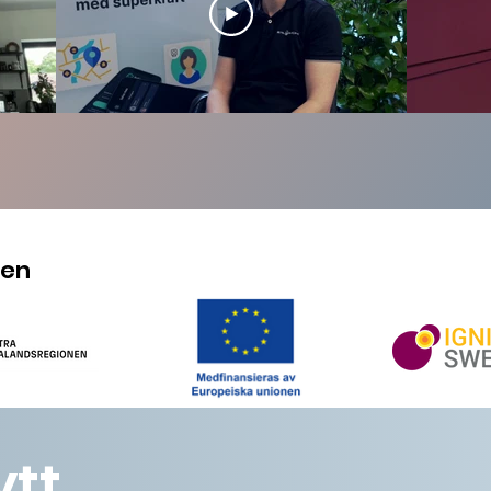
ten
ytt