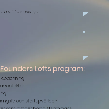
om vill lösa viktiga
FO
Founders Lofts program:
ch coachning
rarkontakter
ning
ringsliv och startupvärlden
rer som bygger bolag tillsammans