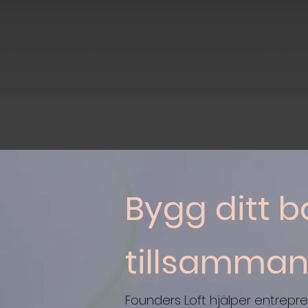
+250
K
Företag har vi coachat
sedan start
Bygg ditt b
tillsamman
Founders Loft hjälper entrepre