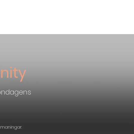
unders Challenge
nity
gondagens
utmaningar.