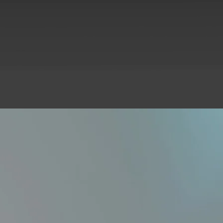
26
er
År som vi coachat och stöttat
ANSÖK NU
startups