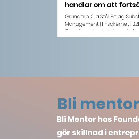
handlar om att fortsä
Grundare: Ola Stål Bolag: Sub
Management | IT-säkerhet | B2
IT-partners kontroll över sin Sa
säkerhetsrisker och hjälper de
kring sina digitala verktyg. Lärd
bättre än sin distribution. O
fel för att det ska bli riktigt 
tror att framgångsrika entrep
från början. Verkligheten se
Bli mento
Bli Mentor hos Found
gör skillnad i entrepr