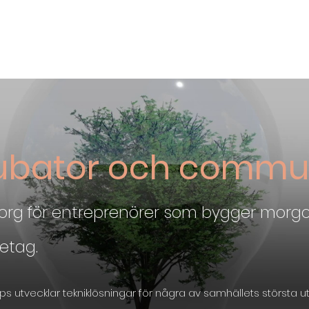
Ansök
Nyheter
Impact Makers
Fo
ubator och commu
borg för entreprenörer som bygger mor
etag.
ps utvecklar tekniklösningar för några av samhällets största 