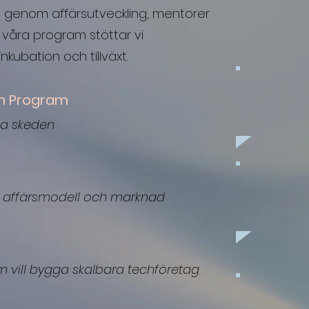
a genom affärsutveckling, mentorer
våra program stöttar vi
inkubation och tillväxt.
IMPACT
on Program
iga skeden
la affärsmodell och marknad
m vill bygga skalbara techföretag
IN