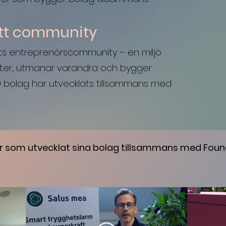
 ett community
fts entreprenörscommunity – en miljö
eter, utmanar varandra och bygger
0 bolag har utvecklats tillsammans med
er som utvecklat sina bolag tillsammans med Foun