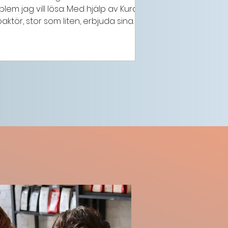
lem jag vill lösa: Med hjälp av Kura
aktör, stor som liten, erbjuda sina
mtal med minimal ansträngning -
ient. Mitt bästa råd till andra
 i början, bygg ditt trygga nätverk
om möjligt Det jag önskar att jag
: Att jag inte behöver bygga allt på
ALLA NYHETER