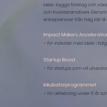
idéer, bygga företag och väx
och investerarnätverk. Genom 
entreprenörer från tidig idé till 
Impact Makers Accelerati
– för individer med idéer i tid
Startup Boost
–
för startups som vill utveck
Inkubatorprogrammet
–
för aktiebolag under 5 år so