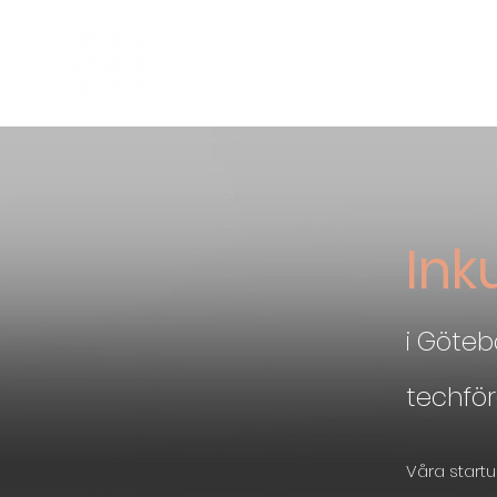
Inkubator
Om oss
Ink
i Göte
techför
Våra startu