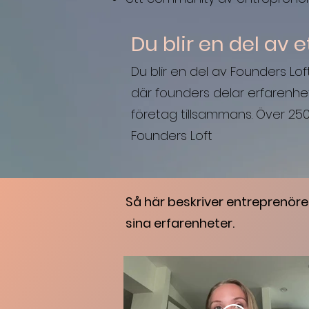
Du blir en del av
Du blir en del av Founders Lo
där founders delar erfarenh
företag tillsammans. Över 25
Founders Loft
Så här beskriver entreprenör
sina erfarenheter.