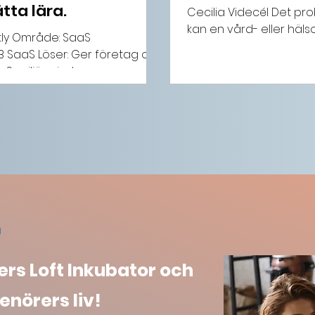
tta lära.
Cecilia Videcél Det prob
kan en vård- eller hälso
stly Område: SaaS
klienter säkra videosa
B SaaS Löser: Ger företag och
både för personal och kl
aS-miljö, minskar
entreprenörer: Ta hjälp
m att fatta bättre beslut
och gör det så enkelt s
om: "En produkt blir aldrig
visste när jag startade
ch ibland måste man våga göra
en gång Att skap
bra." Alumni sedan: 2023 Många
renörer har en perfekt plan
r
ers Loft Inkubator och
enörers liv!