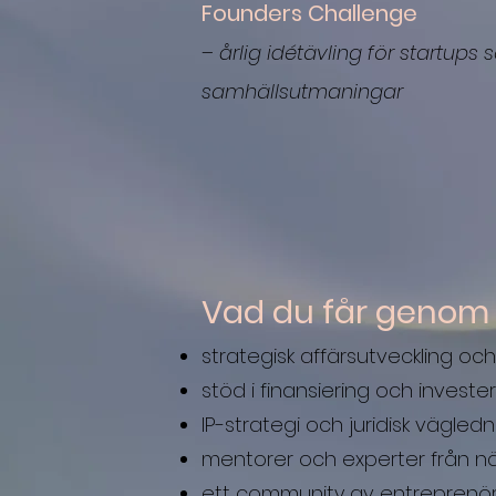
Founders Challenge
–
årlig idétävling för startups s
samhällsutmaningar
Vad du får genom 
strategisk affärsutveckling o
stöd i finansiering och investe
IP-strategi och juridisk vägled
mentorer och experter från nä
ett community av entreprenö