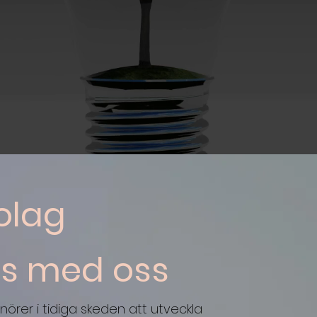
50%
5 miljarder
vinnliga/mixade grundarteam i
I omsättning hos våra alumn
snitt de senaste 5 åren.
sedan 2006
olag
s med oss
nörer i tidiga skeden att utveckla