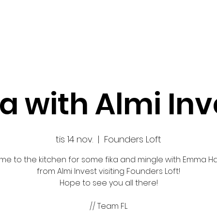
Ansök
Nyheter
Impact Makers
Fo
ka with Almi Inv
tis 14 nov.
  |  
Founders Loft
e to the kitchen for some fika and mingle with Emma 
from Almi Invest visiting Founders Loft!
Hope to see you all there!
// Team FL