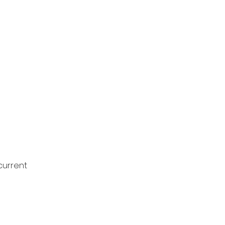
unders Challenge
current