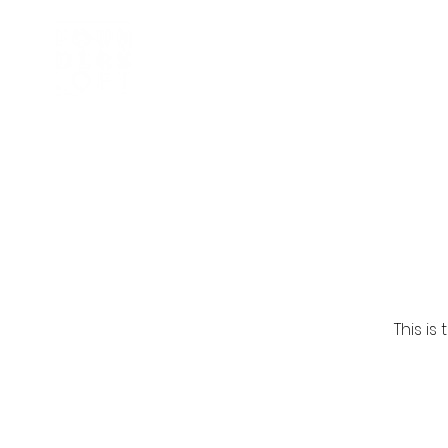
Inkubator
Om oss
This i