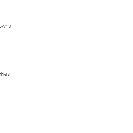
owns. 
kies.