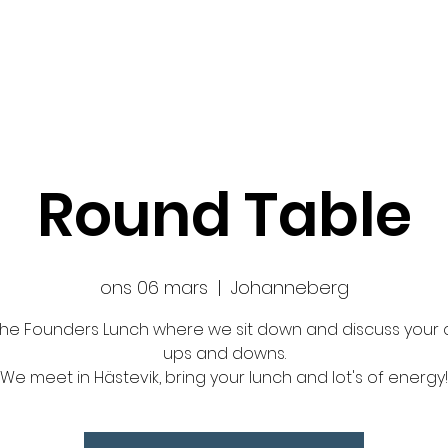
Ansök
Nyheter
Impact Makers
Fo
Round Table
ons 06 mars
  |  
Johanneberg
s the Founders Lunch where we sit down and discuss your 
ups and downs.
We meet in Hästevik, bring your lunch and lot's of energy!