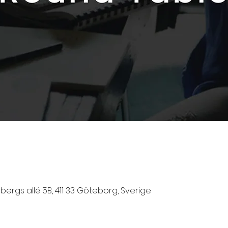
rgs allé 5B, 411 33 Göteborg, Sverige