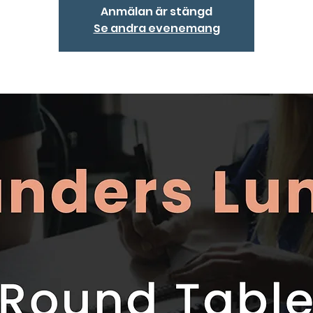
Anmälan är stängd
Se andra evenemang