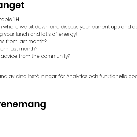
anget
able 1 H
ch where we sit down and discuss your current ups and d
g your lunch and lot's of energy!
ns from last month?
rom last month?
 advice from the community?
av dina inställningar för Analytics och funktionella coo
evenemang