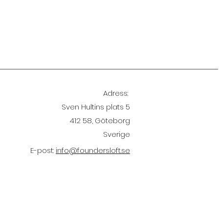
Adress:
Sven Hultins plats 5
412 58, Göteborg
Sverige
E-post:
info@foundersloft.se