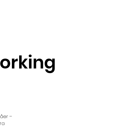
unders Challenge
orking
våer –
era