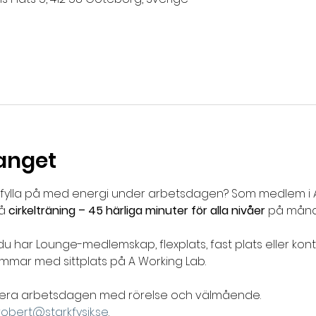
anget
h fylla på med energi under arbetsdagen? Som medlem i A
å 
cirkelträning – 45 härliga minuter för alla nivåer
 på månd
du har Lounge-medlemskap, flexplats, fast plats eller kont
mmar med sittplats på A Working Lab. 
binera arbetsdagen med rörelse och välmående.
robert@starkfysik.se
.