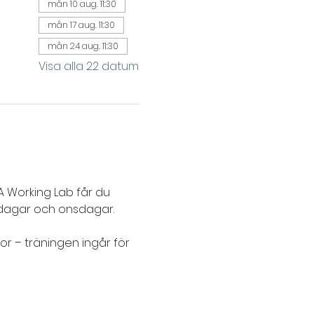
mån 10 aug. 11:30
mån 17 aug. 11:30
mån 24 aug. 11:30
Visa alla 22 datum
 Working Lab får du 
agar och onsdagar. 
or – träningen ingår för 