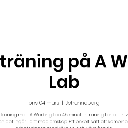
Ansök
Nyheter
Impact Makers
Fo
träning på A W
Lab
ons 04 mars
  |  
Johanneberg
lträning med A Working Lab. 45 minuter träning för alla ni
h det ingår i ditt medlemskap. Ett enkelt sätt att kombin