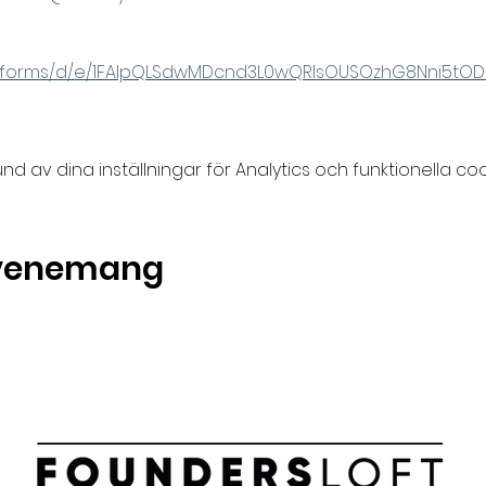
om/forms/d/e/1FAIpQLSdwMDcnd3L0wQRlsOUSOzhG8Nni5tO
av dina inställningar för Analytics och funktionella coo
evenemang