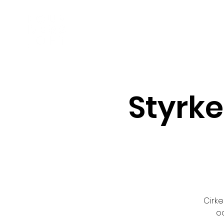
Inkubator
Om oss
Styrke
Cirke
oc