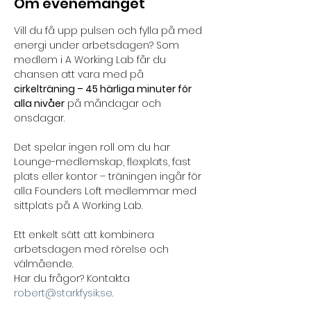
Om evenemanget
Vill du få upp pulsen och fylla på med 
energi under arbetsdagen? Som 
medlem i A Working Lab får du 
chansen att vara med på 
cirkelträning – 45 härliga minuter för 
alla nivåer
 på måndagar och 
onsdagar. 
Det spelar ingen roll om du har 
Lounge-medlemskap, flexplats, fast 
plats eller kontor – träningen ingår för 
alla Founders Loft medlemmar med 
sittplats på A Working Lab. 
Ett enkelt sätt att kombinera 
arbetsdagen med rörelse och 
välmående.
Har du frågor? Kontakta 
robert@starkfysik.se
.