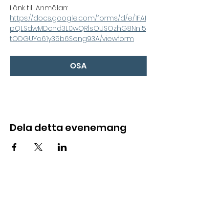
Länk till Anmälan: 
https://docs.google.com/forms/d/e/1FAI
pQLSdwMDcnd3L0wQRlsOUSOzhG8Nni5
tODGUYo61y35b6Seng93A/viewform
OSA
Dela detta evenemang