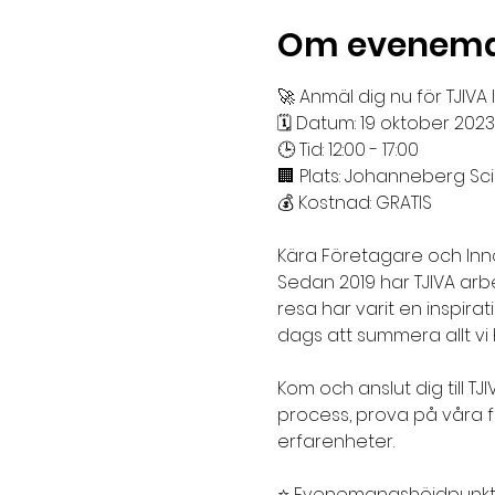
Om evenem
🚀 Anmäl dig nu för TJIVA
🗓️ Datum: 19 oktober 2023

🕒 Tid: 12:00 - 17:00

🏢 Plats: Johanneberg Sci
💰 Kostnad: GRATIS

Kära Företagare och Inno
Sedan 2019 har TJIVA arb
resa har varit en inspirat
dags att summera allt vi 
Kom och anslut dig till T
process, prova på våra f
erfarenheter.

⭐ Evenemangshöjdpunkte