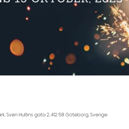
, Sven Hultins gata 2, 412 58 Göteborg, Sverige