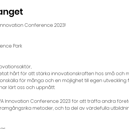
anget
 Innovation Conference 2023!

ence Park

vationsaktör,

etat hårt för att stärka innovationskraften hos små och 
ionskälla för många och en möjlighet till egen utveckling f
har lärt oss och uppnått.

JIVA Innovation Conference 2023 för att träffa andra föret
ramgångsrika metoder, och ta del av värdefulla utbildni
r:
