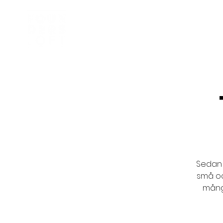
Inkubator
Om oss
Sedan 
små oc
många