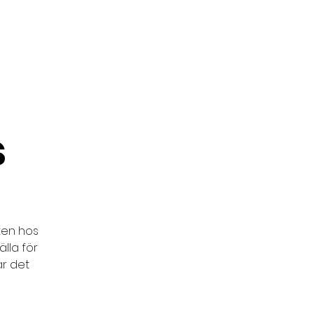
unders Challenge
s
ten hos
lla för
är det