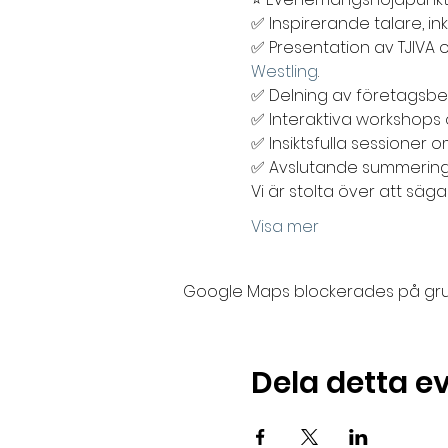
✅ Inspirerande talare, inkl
✅ Presentation av TJIV
Westling
.

✅ Delning av företagsber
✅ Interaktiva workshops
✅ Insiktsfulla sessioner 
✅ Avslutande summering o
Vi är stolta över att säg
Visa mer
Google Maps blockerades på grund 
Dela detta 