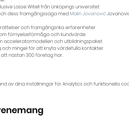
usive Lasse Witell från Linköpings universitet.

A och dess framgångssaga med 
Malin Jovanović
 Jovanovi
ättelser och framgångsrika erfarenheter.

 om förnyelseförmåga och kundvärde.

om acceleratormodellen och utbildningspaket.

ch mingel för att knyta värdefulla kontakter.

a att nästan 300 företag har…
av dina inställningar för Analytics och funktionella coo
evenemang