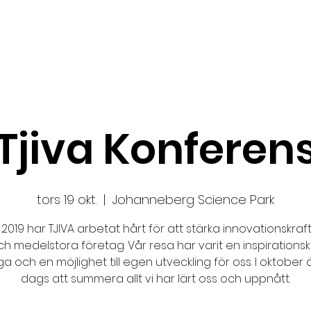
Ansök
Nyheter
Impact Makers
Fo
Tjiva Konferen
tors 19 okt.
  |  
Johanneberg Science Park
2019 har TJIVA arbetat hårt för att stärka innovationskraf
h medelstora företag. Vår resa har varit en inspirationskä
 och en möjlighet till egen utveckling för oss. I oktober 
dags att summera allt vi har lärt oss och uppnått.