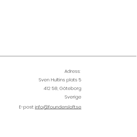
Adress:
Sven Hultins plats 5
412 58, Göteborg
Sverige
E-post:
info@foundersloft.se