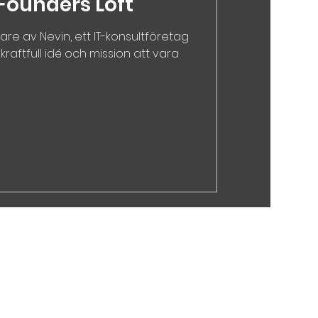
 Founders Loft
re av Nevin, ett IT-konsultföretag
aftfull idé och mission att vara