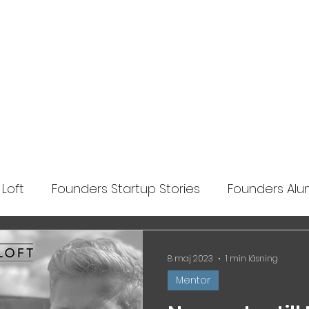
Ansök
Nyheter
Impact Makers
Fo
Loft
Founders Startup Stories
Founders Alum
lights
8 maj 2023
1 min läsning
Mentor