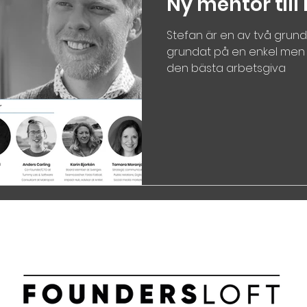
Ny mentor till
Stefan är en av två grunda
grundat på en enkel men kr
den bästa arbetsgiva