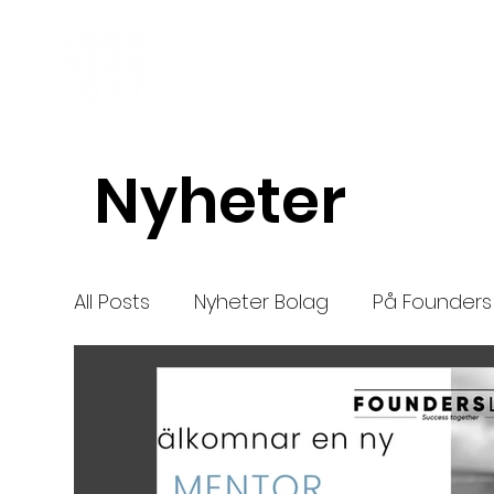
Inkubator
Om oss
Nyheter
All Posts
Nyheter Bolag
På Founders 
Nya bolag
Mentor
nytt
High