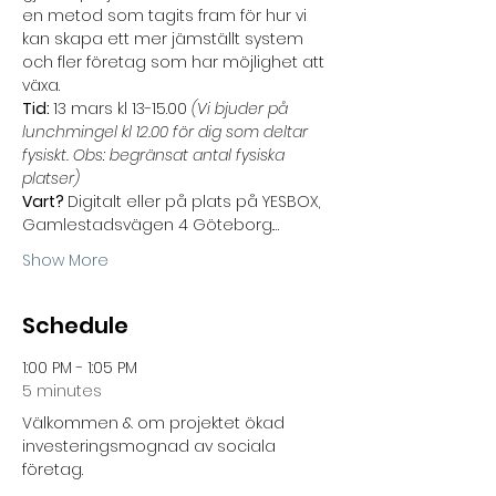
en metod som tagits fram för hur vi 
kan skapa ett mer jämställt system 
och fler företag som har möjlighet att 
växa.
Tid: 
13 mars kl 13-15.00 
(Vi bjuder på 
lunchmingel kl 12.00 för dig som deltar 
fysiskt. Obs: begränsat antal fysiska 
platser)
Vart? 
Digitalt eller på plats på YESBOX, 
Gamlestadsvägen 4 Göteborg.…
Show More
Schedule
1:00 PM - 1:05 PM
5 minutes
Välkommen & om projektet ökad
investeringsmognad av sociala
företag.