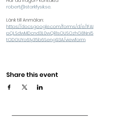
Har du frågor? Kontakta 
robert@starkfysik.se
.
Länk till Anmälan: 
https://docs.google.com/forms/d/e/1FAI
pQLSdwMDcnd3L0wQRlsOUSOzhG8Nni5
tODGUYo61y35b6Seng93A/viewform
Share this event