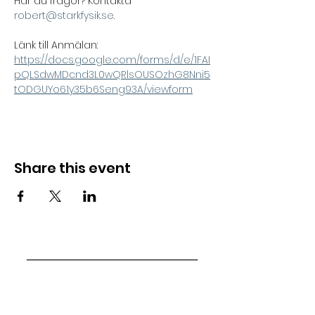
Har du frågor? Kontakta 
robert@starkfysik.se
.
Länk till Anmälan: 
https://docs.google.com/forms/d/e/1FAI
pQLSdwMDcnd3L0wQRlsOUSOzhG8Nni5
tODGUYo61y35b6Seng93A/viewform
Share this event