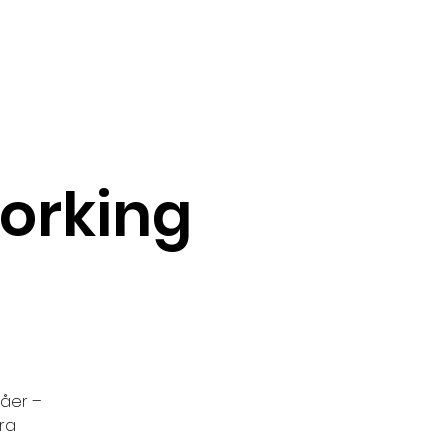
orking
våer –
era