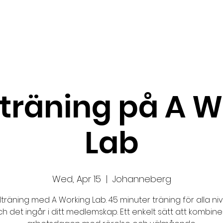
About us
News
Startup Boost
More
träning på A W
Lab
Wed, Apr 15
  |  
Johanneberg
lträning med A Working Lab. 45 minuter träning för alla ni
h det ingår i ditt medlemskap. Ett enkelt sätt att kombin