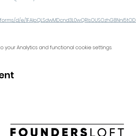
om/forms/d/e/1FAIpQLSdwMDcnd3L0wQRlsOUSOzhG8Nni5tO
your Analytics and functional cookie settings.
ent