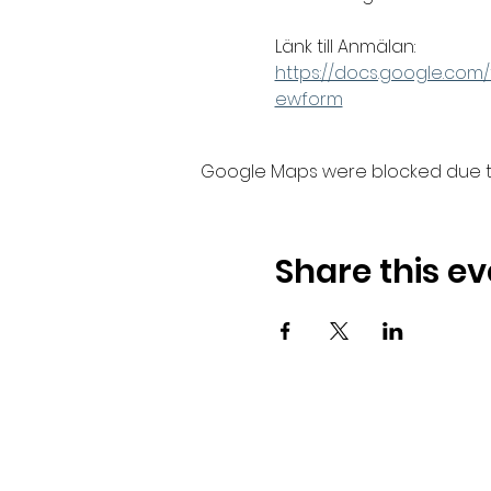
Länk till Anmälan: 
https://docs.google.c
ewform
Google Maps were blocked due to 
Share this ev