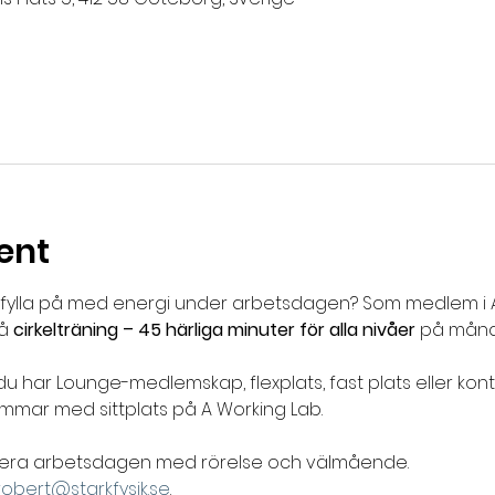
ent
h fylla på med energi under arbetsdagen? Som medlem i A
å 
cirkelträning – 45 härliga minuter för alla nivåer
 på månd
du har Lounge-medlemskap, flexplats, fast plats eller kont
mmar med sittplats på A Working Lab. 
binera arbetsdagen med rörelse och välmående.
robert@starkfysik.se
.