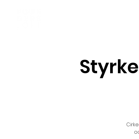
Business Incubator
Styrke
Cirke
oc