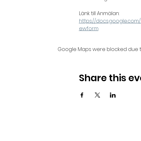
Länk till Anmälan: 
https://docs.google.c
ewform
Google Maps were blocked due to 
Share this ev