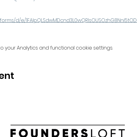
om/forms/d/e/1FAIpQLSdwMDcnd3L0wQRlsOUSOzhG8Nni5tO
your Analytics and functional cookie settings.
ent