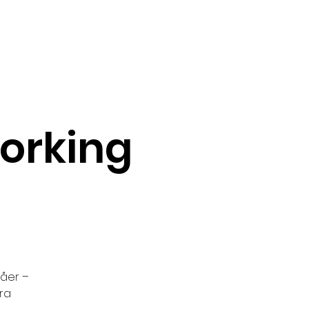
orking
våer –
era