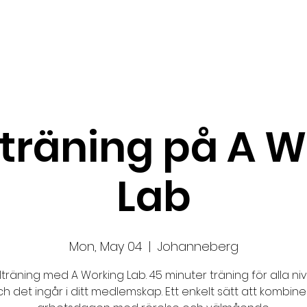
About us
News
Startup Boost
More
träning på A W
Lab
Mon, May 04
  |  
Johanneberg
lträning med A Working Lab. 45 minuter träning för alla ni
h det ingår i ditt medlemskap. Ett enkelt sätt att kombin