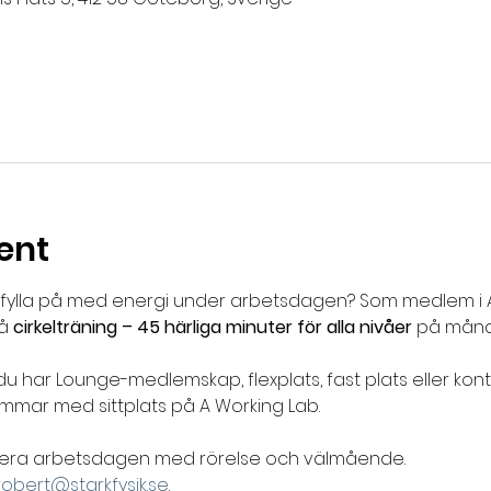
ent
h fylla på med energi under arbetsdagen? Som medlem i A
å 
cirkelträning – 45 härliga minuter för alla nivåer
 på månd
du har Lounge-medlemskap, flexplats, fast plats eller kont
mmar med sittplats på A Working Lab. 
binera arbetsdagen med rörelse och välmående.
robert@starkfysik.se
.