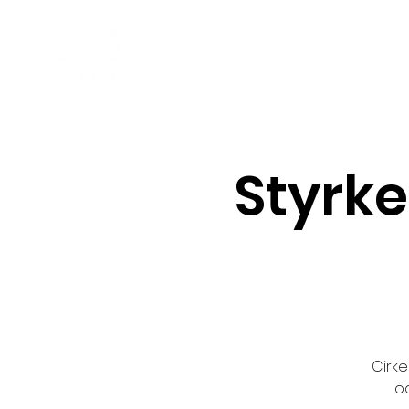
Business Incubator
Styrke
Cirke
oc