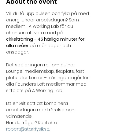
About the event
Vill du få upp pulsen och fylla på med 
energi under arbetsdagen? Som 
medlem i A Working Lab får du 
chansen att vara med på 
cirkelträning – 45 härliga minuter för 
alla nivåer
 på måndagar och 
onsdagar. 
Det spelar ingen roll om du har 
Lounge-medlemskap, flexplats, fast 
plats eller kontor – träningen ingår för 
alla Founders Loft medlemmar med 
sittplats på A Working Lab. 
Ett enkelt sätt att kombinera 
arbetsdagen med rörelse och 
välmående.
Har du frågor? Kontakta 
robert@starkfysik.se
.