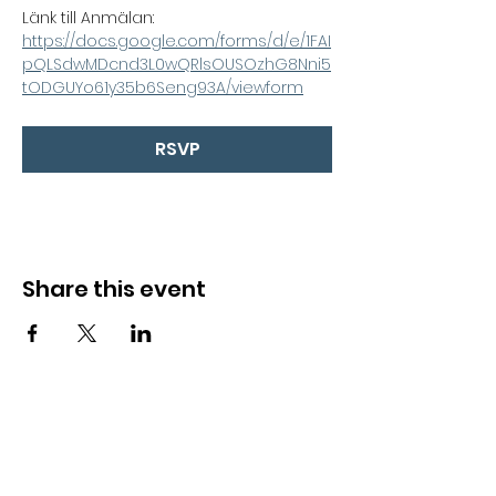
Länk till Anmälan: 
https://docs.google.com/forms/d/e/1FAI
pQLSdwMDcnd3L0wQRlsOUSOzhG8Nni5
tODGUYo61y35b6Seng93A/viewform
RSVP
Share this event