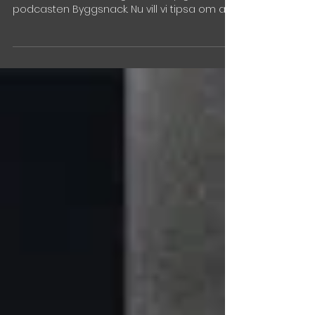
podden "Byggsnack"
Sofia Malmsten, VD och medgrundare av
Parametric Solutions gästade nyligen
podcasten Byggsnack. Nu vill vi tipsa om att
ni kan gå in och...