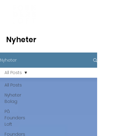
Nyheter
Nyheter
All Posts
All Posts
Nyheter
Bolag
På
Founders
Loft
Founders