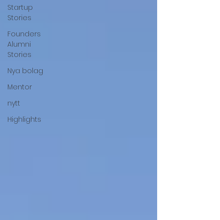
Startup
Stories
Founders
Alumni
Stories
Nya bolag
Mentor
nytt
Highlights