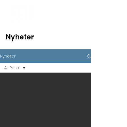
Nyheter
Nyheter
All Posts
All Posts
Nyheter
Bolag
På
Founders
Loft
Founders