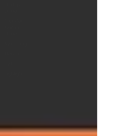
Startup
Stories
Founders
Alumni
Stories
Nya bolag
Mentor
nytt
Highlights