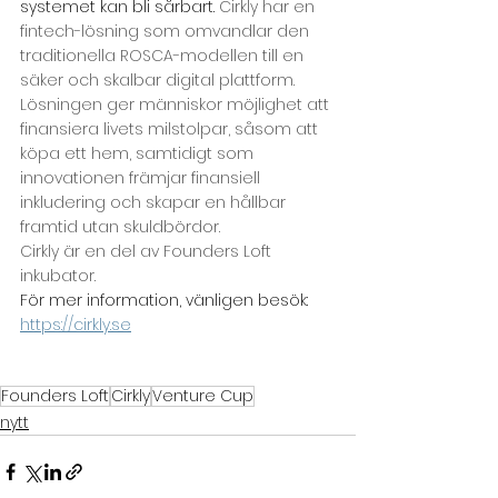
systemet kan bli sårbart. 
Cirkly har en 
fintech-lösning som omvandlar den 
traditionella ROSCA-modellen till en 
säker och skalbar digital plattform. 
Lösningen ger människor möjlighet att 
finansiera livets milstolpar, såsom att 
köpa ett hem, samtidigt som 
innovationen främjar finansiell 
inkludering och skapar en hållbar 
framtid utan skuldbördor.
Cirkly är en del av Founders Loft 
inkubator.
För mer information, vänligen besök:
https://cirkly.se
Founders Loft
Cirkly
Venture Cup
nytt