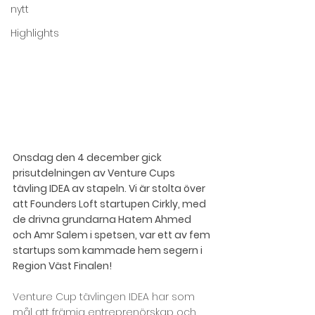
nytt
Highlights
Onsdag den 4 december gick 
prisutdelningen av Venture Cups 
tävling IDEA av stapeln. Vi är stolta över 
att Founders Loft startupen Cirkly, med 
de drivna grundarna Hatem Ahmed 
och Amr Salem i spetsen, var ett av fem 
startups som kammade hem segern i 
Region Väst Finalen! 
Venture Cup tävlingen IDEA har som 
mål att främja entreprenörskap och 