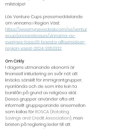
milstolpe!
Läs Venture Cups pressmeddelande 
om vinnarna i Region Väst:
https://www.mynewsdesk.com/se/ventur
ecup/pressreleases/vinnarna-av-
sveriges-topp20-baesta-affaersideer-
region-vaest-2024-3353332
Om Cirkly
I dagens utmanande ekonomi är 
finansiell inkludering en svår nöt att 
knäcka, särskilt för immigrantgrupper, 
nyanlända och de som inte kan ta 
banklån på grund av religiösa skäl. 
Dessa grupper använder ofta ett 
informellt gruppsparande sinsemellan 
som kallas för 
ROSCA (Rotating 
Savings and Credit Association)
, men 
bristen på reglering leder till att 