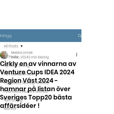
Inlägg
All Posts
Melisha Linnell
All Posts
6 dec. 2024
2 min läsning
Cirkly en av vinnarna av
Nyheter Bolag
Venture Cups IDEA 2024
På Founders Loft
Region Väst 2024 -
Founders Startup Stories
hamnar på listan över
Founders Alumni Stories
Sveriges Topp20 bästa
Nya bolag
affärsidéer !
Mentor