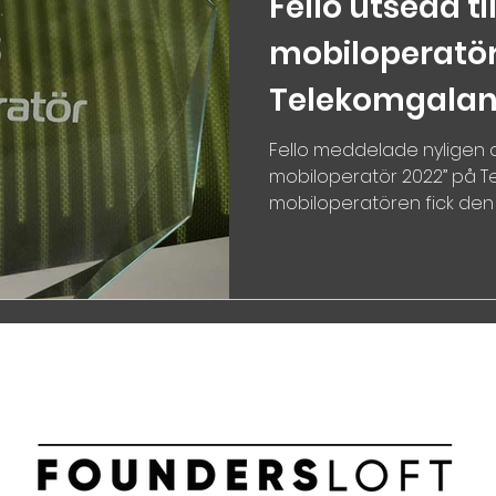
Fello utsedd til
mobiloperatör
Telekomgalan
Fello meddelade nyligen a
mobiloperatör 2022” på Te
mobiloperatören fick den s