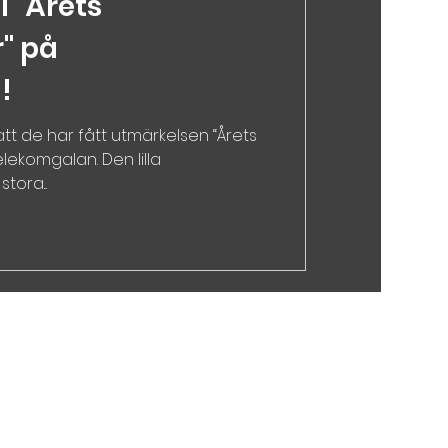
l "Årets
" på
!
tt de har fått utmärkelsen “Årets
lekomgalan. Den lilla
tora...