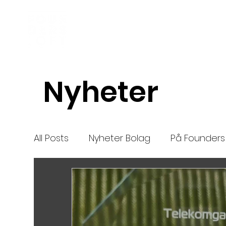
Inkubator
Om oss
Nyheter
All Posts
Nyheter Bolag
På Founders 
Nya bolag
Mentor
nytt
High