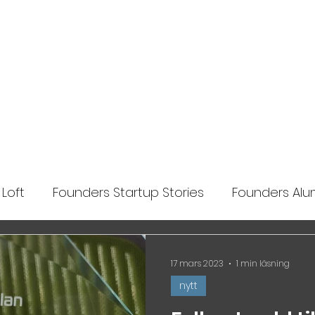
Ansök
Nyheter
Impact Makers
Fo
Loft
Founders Startup Stories
Founders Alum
lights
17 mars 2023
1 min läsning
nytt