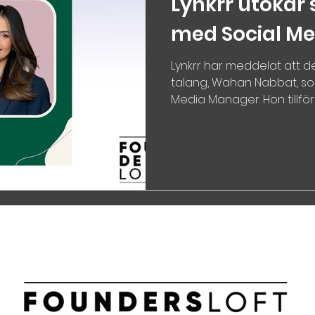
Lynkrr utökar
med Social M
Lynkrr har meddelat att d
talang, Wahan Nabbat, so
Media Manager. Hon tillför e