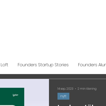
Ansök
Nyheter
Impact Makers
Fo
Loft
Founders Startup Stories
Founders Alum
lights
14 sep. 2023
2 min läsning
nytt