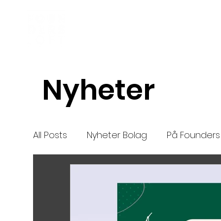
Inkubator
Om oss
Nyheter
All Posts
Nyheter Bolag
På Founders 
Nya bolag
Mentor
nytt
High