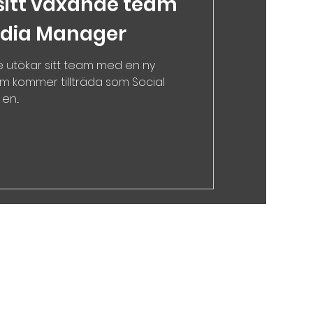
 sitt växande team
edia Manager
e utökar sitt team med en ny
m kommer tillträda som Social
n...