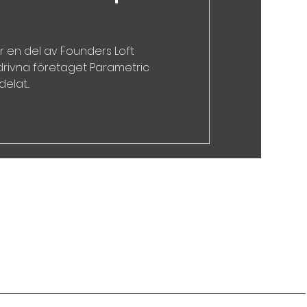
r en del av Founders Loft
drivna företaget Parametric
lat...