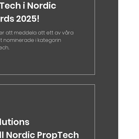
Tech i Nordic
rds 2025!
ver att meddela att ett av våra
vit nominerade i kategorin
h...
lutions
ll Nordic PropTech