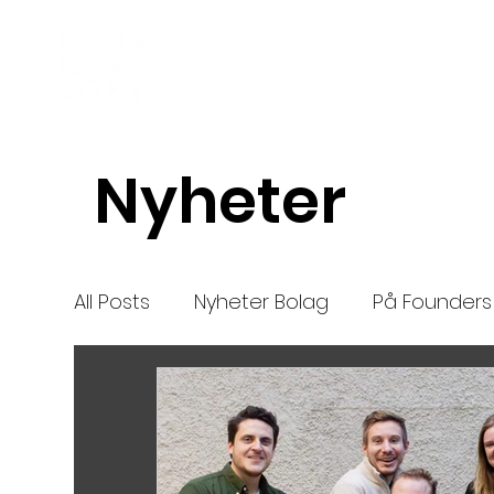
Inkubator
Om oss
Nyheter
All Posts
Nyheter Bolag
På Founders 
Nya bolag
Mentor
nytt
High