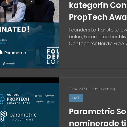
kategorin Con
PropTech Awa
Founders Loft är stolta ö
bolag, Parametric, har bli
ConTech för Nordic PropTec
7 nov. 2023
2 min läsning
nytt
Parametric So
nominerade ti