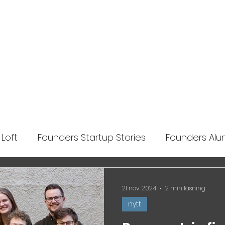
Ansök
Nyheter
Impact Makers
Fo
Loft
Founders Startup Stories
Founders Alum
lights
21 nov. 2024
2 min läsning
nytt