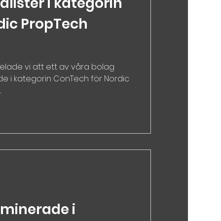
alister i kategorin
dic PropTech
lade vi att ett av våra bolag
e i kategorin ConTech för Nordic
.
minerade i