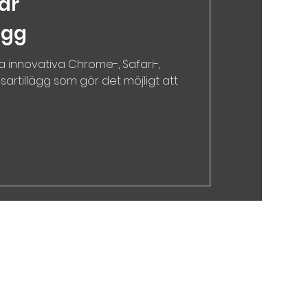
ar
ägg
a innovativa Chrome-, Safari-,
artillägg som gör det möjligt att