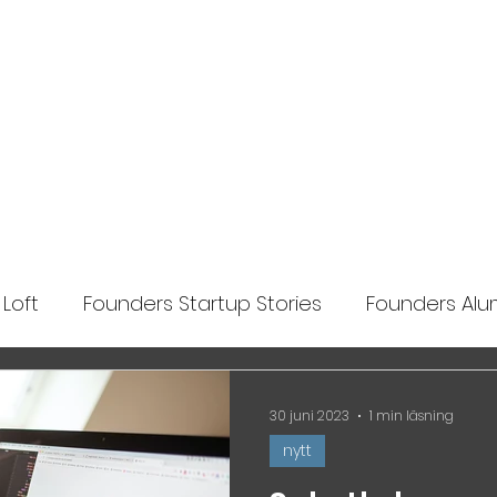
Ansök
Nyheter
Impact Makers
Fo
Loft
Founders Startup Stories
Founders Alum
lights
30 juni 2023
1 min läsning
nytt