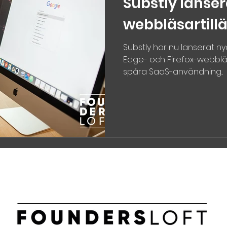
Substly lanser
webbläsartill
Substly har nu lanserat ny
Edge- och Firefox-webbläs
spåra SaaS-användning...