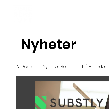
Inkubator
Om oss
Nyheter
All Posts
Nyheter Bolag
På Founders 
Nya bolag
Mentor
nytt
High