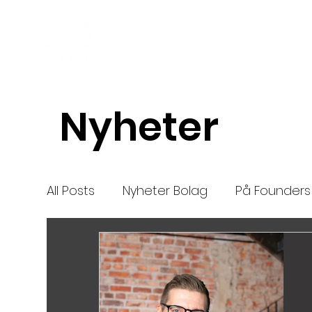
Inkubator
Om oss
Nyheter
All Posts
Nyheter Bolag
På Founders 
Nya bolag
Mentor
nytt
High