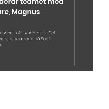
nderar teamet med
are, Magnus
ounders Loft inkubator - ✨ Det
tly, specialiserat på SaaS
.