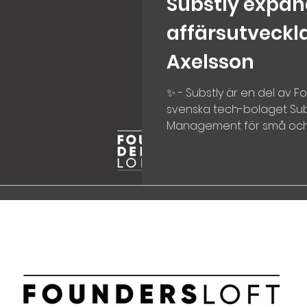
Substly expa
affärsutveckl
Axelsson
✨ - Substly är en del av F
svenska tech-bolaget Subs
Management för små och..