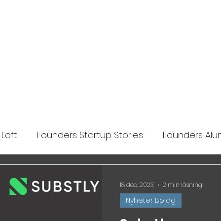
Ansök
Nyheter
Impact Makers
Fo
Loft
Founders Startup Stories
Founders Alum
lights
18 dec. 2023
2 min läsning
Nyheter Bolag