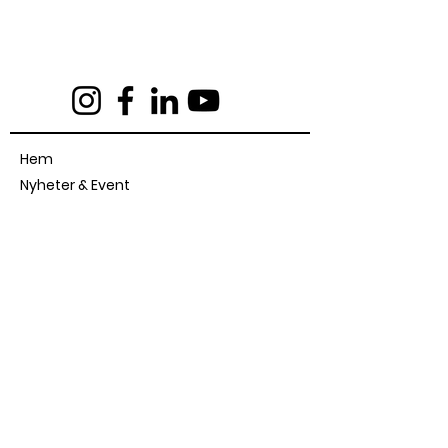
E-post:
info@foundersloft.se
Hem
Nyheter & Event
Om oss
Jobba i en startup
Workhub
Logga in