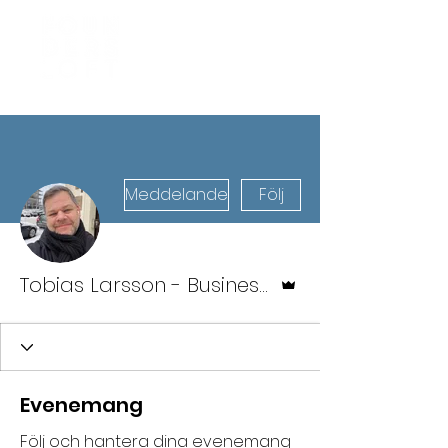
Meddelande
Följ
Admin
Tobias Larsson - Business Coac
Evenemang
Följ och hantera dina evenemang