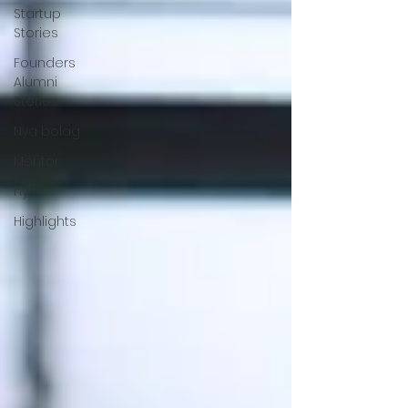
Startup
Stories
Founders
Alumni
Stories
Nya bolag
Mentor
nytt
Highlights