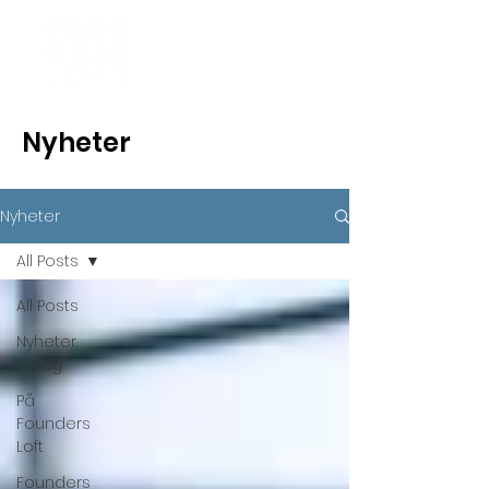
Nyheter
Nyheter
All Posts
All Posts
Nyheter
Bolag
På
Founders
Loft
Founders