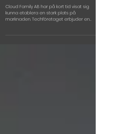
"AWS Partner Prospecting
League Ingram Micro"!
Cloud Family AB har på kort tid visat sig
kunna etablera en stark plats på
marknaden. Techföretaget erbjuder en
säker ML/AI-baserad...