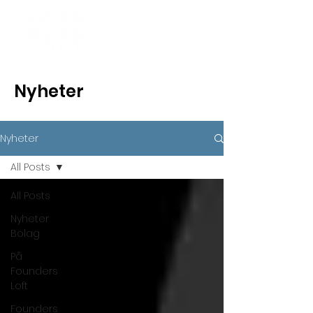
Nyheter
Nyheter
All Posts
All Posts
Nyheter
Bolag
På
Founders
Loft
Founders