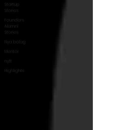
Startup
Stories
Founders
Alumni
Stories
Nya bolag
Mentor
nytt
Highlights