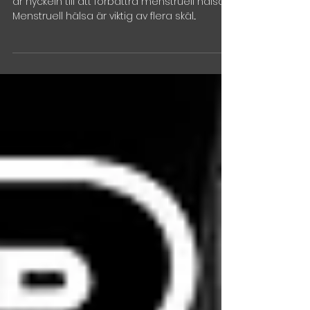
världen
Tillgång till prisvärd och hållbar menshygien
är nyckeln till att förbättra menstruell hälsa.
Menstruell hälsa är viktig av flera skäl...