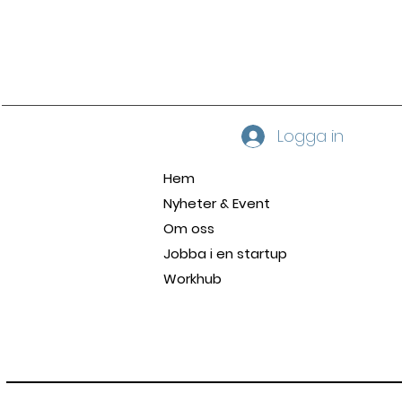
Region Väst 2024 -
hamnar på listan över
Sveriges Topp20 bästa
affärsidéer !
Logga in
Hem
Nyheter & Event
Om oss
Jobba i en startup
Workhub