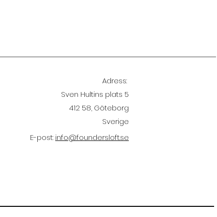
king Lab vid
lmers
Adress:
Sven Hultins plats 5
412 58, Göteborg
Sverige
E-post:
info@foundersloft.se