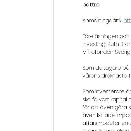
bättre. 
Anmälningslänk: 
ht
Föreläsningen och 
investing: Ruth Brä
Mikrofonden Sverig
Som deltagare på u
vårens draknäste 
Som investerare är
ska få vårt kapital
för att även göra s
även kallade impa
affärsmodeller en s
förändringar, ökad f