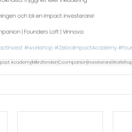
ldningen och bli en impact investerare! 
panion | Founders Loft | Vinnova
ctinvest
#workshop
#ZebraImpactAcademy
#foun
mpact Academy
Mikrofonden
Coompanion
investerare
Worksho