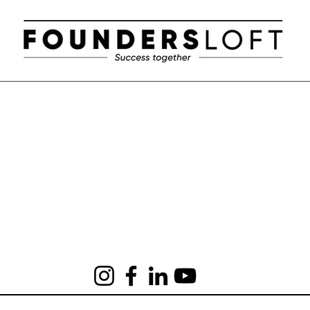
AI och hållbarhet i fokus!
Wor
Cha