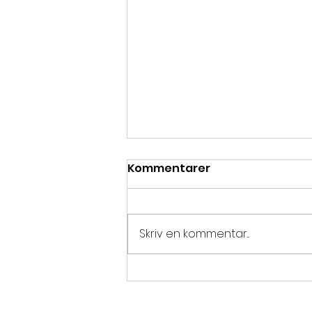
Kommentarer
Skriv en kommentar...
Cirkly en av vinnarna av
Venture Cups IDEA 2024