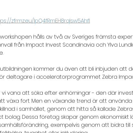
tps://zfrmz.eu/IpQ4fRmEH8rqlsw5AhfI
workshopen hålls av två av Sveriges främsta exper
nnvall från Impact Invest Scandinavia och Ylva Lundkv
e.
tbildningen kommer du även att bli inbjuden att d
för deltagare i acceleratorprogrammet Zebra Impa
 vi vana att söka efter enhörningar - den där inve
 att växa fort. Men en växande trend är att använda 
killnad i samhället, genom att hitta så kallade Zebra
ct bolag. Dessa företag skapar genom ekonomiskt
amhällsförändring, exempelvis genom att bidra till 
olkhälsa, trygghet eller inkludering. 