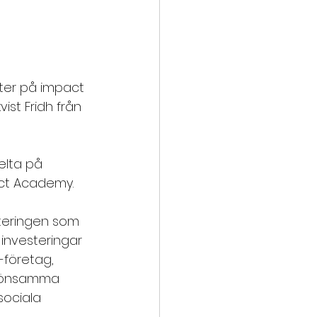
ter på impact 
ist Fridh från 
elta på 
ct Academy. 
steringen som 
investeringar 
-företag, 
 lönsamma 
sociala 