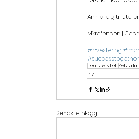
Anmäl dig till utbi
Mikrofonden | Coom
#investering
#impa
#successtogether
Founders Loft
Zebra I
nytt
Senaste inlägg