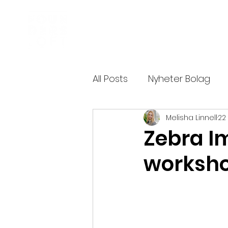
Inkubator
Om oss
All Posts
Nyheter Bolag
Melisha Linnell
22
Founders Alumni Stories
Zebra I
worksho