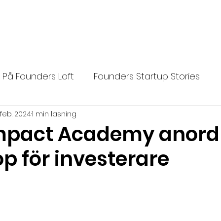
Ansök
Nyheter
Impact Makers
Fo
På Founders Loft
Founders Startup Stories
 feb. 2024
1 min läsning
Nya bolag
Mentor
nytt
Highlights
mpact Academy anord
p för investerare