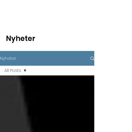
Nyheter
Nyheter
All Posts
All Posts
Nyheter
Bolag
På
Founders
Loft
Founders