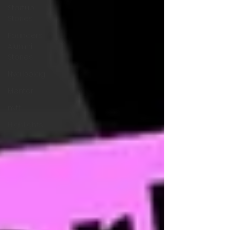
Startup
Stories
Founders
Alumni
Stories
Nya bolag
Mentor
nytt
Highlights