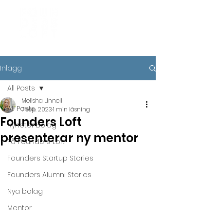
Inlägg
All Posts
Melisha Linnell
All Posts
7 sep. 2023
1 min läsning
Founders Loft
Nyheter Bolag
presenterar ny mentor
På Founders Loft
Founders Startup Stories
Founders Alumni Stories
Nya bolag
Mentor