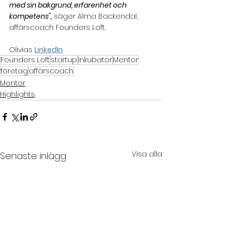
med sin bakgrund, erfarenhet och 
kompetens",
säger Alma Backendal, 
affärscoach Founders Loft.
Olivias 
LinkedIn
Founders Loft
startup
Inkubator
Mentor
företag
affärscoach
Mentor
Highlights
Visa alla
Senaste inlägg