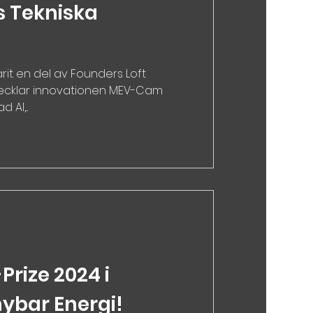
 Tekniska
rit en del av Founders Loft
vecklar innovationen MEV-Cam
AI,...
Prize 2024 i
nybar Energi!