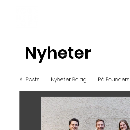
Inkubator
Om oss
Nyheter
All Posts
Nyheter Bolag
På Founders 
Nya bolag
Mentor
nytt
High