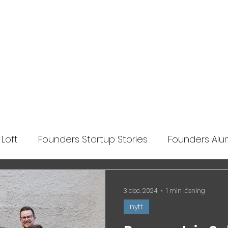
Ansök
Nyheter
Impact Makers
Fo
Loft
Founders Startup Stories
Founders Alum
lights
3 dec. 2024
1 min läsning
nytt