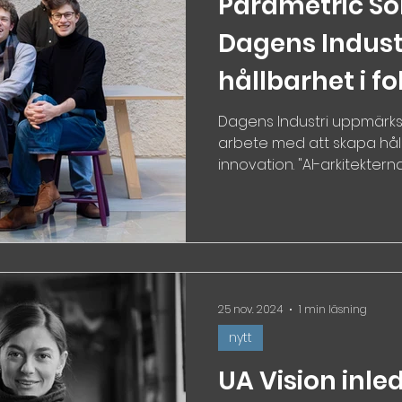
Parametric Solu
Dagens Industr
hållbarhet i f
Dagens Industri uppmärk
arbete med att skapa hål
innovation. "AI-arkitekterna
25 nov. 2024
1 min läsning
nytt
UA Vision inl