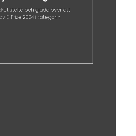
cket stolta och glada över att
 av E-Prize 2024 i kategorin