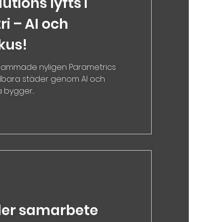
tions lyfts i
i – AI och
okus!
sammade nyligen Parametrics
lbara städer genom AI och
 bygger...
eder samarbete